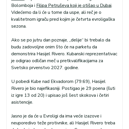
Bolomboja i
Filipa Petruševa koji je otišao u Dubai
.
Videćemo da li će u tome da uspe, ali reč je o
kvalitetnom igraču pred kojim je četvrta evroligaška
sezona.
Ako se po jutru dan poznaje, „delije“ bi trebalo da
budu zadovoljne onim što će na parketu da
demonstrira Hasijel Rivero. Kubanski reprezentativac
je odigrao odličan meč u pretkvalifikacijama za
Svetsko prvenstvo 2027. godine.
U pobedi Kube nad Ekvadorom (79:69), Hasijel
Rivero je bio najefikasniji. Postigao je 29 poena (šuti
iz igre 13 od 20) i upisao još šest skokova i četiri
asistencije.
Jasno je da će u Evroligi da ima veće izazove i
neuporedivo teže protivnike, ali Hasijel Rivero treba