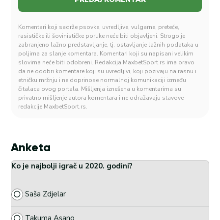
Komentari koji sadrže psovke, uvredljive, vulgarne, preteće,
rasističke ili šovinističke poruke neće biti objavljeni. Strogo je
zabranjeno lažno predstavljanje, tj. ostavljanje lažnih podataka u
poljima za slanje komentara. Komentari koji su napisani velikim
slovima neće biti odobreni. Redakcija MaxbetSport.rs ima pravo
da ne odobri komentare koji su uvredljivi, koji pozivaju na rasnu i
etničku mržnju i ne doprinose normalnoj komunikaciji između
čitalaca ovog portala. Mišljenja iznešena u komentarima su
privatno mišljenje autora komentara i ne odražavaju stavove
redakcije MaxbetSport.rs.
Anketa
Ko je najbolji igrač u 2020. godini?
Saša Zdjelar
Takuma Asano