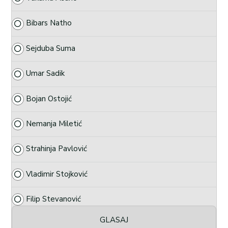
Bibars Natho
Sejduba Suma
Umar Sadik
Bojan Ostojić
Nemanja Miletić
Strahinja Pavlović
Vladimir Stojković
Filip Stevanović