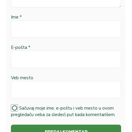
Ime
*
E-pošta
*
Veb mesto
Sačuvaj moje ime, e-poštu i veb mesto u ovom
pregledaču veba za sledeći put kada komentarišem.