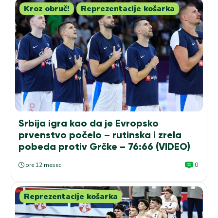
Kroz obruč!
Reprezentacije košarka
Srbija igra kao da je Evropsko
prvenstvo počelo – rutinska i zrela
pobeda protiv Grčke – 76:66 (VIDEO)
pre 12 meseci
0
Reprezentacije košarka