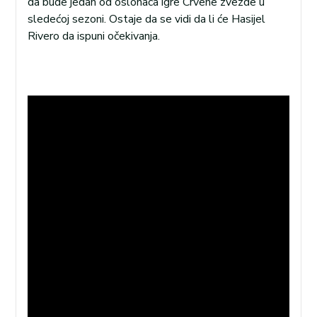
da bude jedan od oslonaca igre Crvene zvezde u
sledećoj sezoni. Ostaje da se vidi da li će Hasijel
Rivero da ispuni očekivanja.