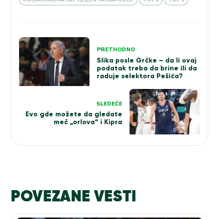
Kretanje
PRETHODNO
članka
Slika posle Grčke – da li ovaj
podatak treba da brine ili da
raduje selektora Pešića?
SLEDEĆE
Evo gde možete da gledate
meč „orlova“ i Kipra
POVEZANE VESTI