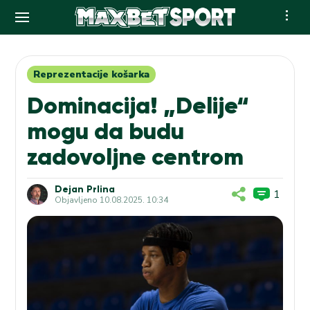
Skip
to
content
Reprezentacije košarka
Dominacija! „Delije“
mogu da budu
zadovoljne centrom
Dejan Prlina
1
Objavljeno
10.08.2025. 10:34