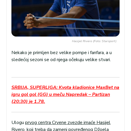
Hasijel Rivero (Foto: Starsport)
Nekako je primljen bez velike pompe i fanfara, a u
sledećoj sezoni se od njega očekuju velike stvari.
SRBIJA, SUPERLIGA: Kvota kladionice MaxBet na
igru gol gol (GG) u meču Napredak – Partizan
(20:30) je 1.78.
Ulogu
prvog centra Crvene zvezde imaće Hasijel
Rivero
, koji treba da zameni povređenog Džoela