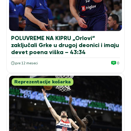
POLUVREME NA KIPRU „Orlovi“
zaključali Grke u drugoj deonici i imaju
devet poena viška – 43:34
pre 12 meseci
0
Reprezentacije košarka