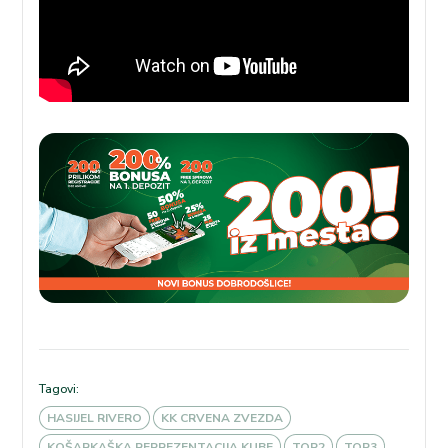
Tagovi:
HASIJEL RIVERO
KK CRVENA ZVEZDA
KOŠARKAŠKA REPREZENTACIJA KUBE
TOP2
TOP3