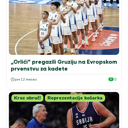
„Orlići“ pregazili Gruziju na Evropskom
prvenstvu za kadete
pre 12 meseci
0
Kroz obruč!
Reprezentacije košarka