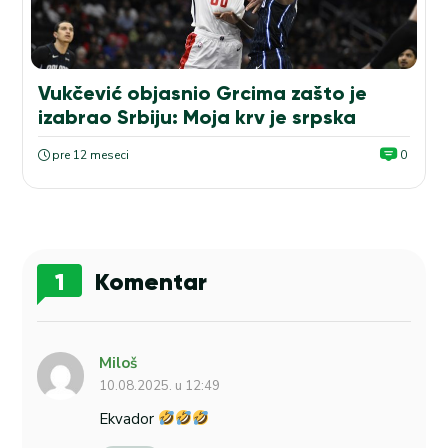
Vukčević objasnio Grcima zašto je
izabrao Srbiju: Moja krv je srpska
pre 12 meseci
0
1
Komentar
Miloš
10.08.2025. u 12:49
Ekvador