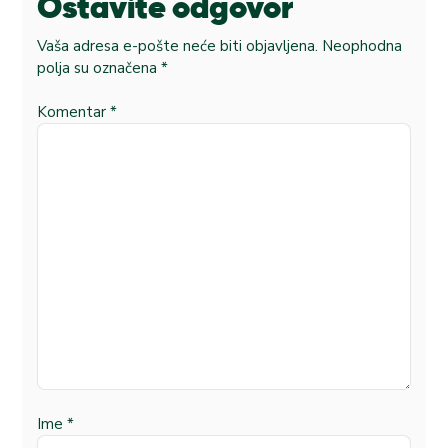
Ostavite odgovor
Vaša adresa e-pošte neće biti objavljena.
Neophodna
polja su označena
*
Komentar
*
Ime
*