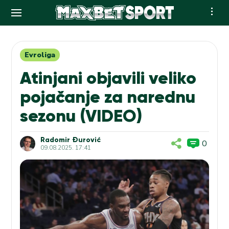
Skip
to
content
Evroliga
Atinjani objavili veliko
pojačanje za narednu
sezonu (VIDEO)
Radomir Đurović
0
09.08.2025. 17:41