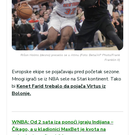
Rišon Holms (desno) preselio se u Atinu (Foto: Beta/AP Photo/Frank
Franklin II)
Evropske ekipe se pojačavaju pred početak sezone.
Mnogi igrači se iz NBA sele na Stari kontinent. Tako
bi
Kenet Farid trebalo da pojača Virtus iz
Bolonje.
WNBA: Od 2 sata iza ponoći igraju Indijana –
Čikago, a u kladionici MaxBet je kvota na