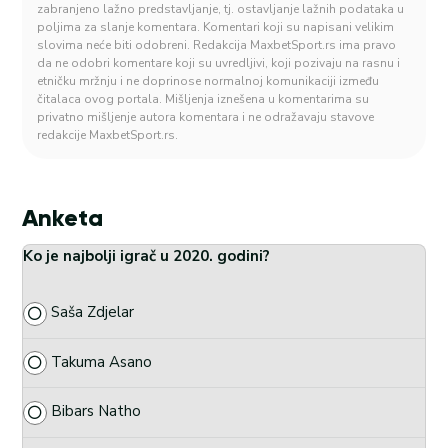
zabranjeno lažno predstavljanje, tj. ostavljanje lažnih podataka u
poljima za slanje komentara. Komentari koji su napisani velikim
slovima neće biti odobreni. Redakcija MaxbetSport.rs ima pravo
da ne odobri komentare koji su uvredljivi, koji pozivaju na rasnu i
etničku mržnju i ne doprinose normalnoj komunikaciji između
čitalaca ovog portala. Mišljenja iznešena u komentarima su
privatno mišljenje autora komentara i ne odražavaju stavove
redakcije MaxbetSport.rs.
Anketa
Ko je najbolji igrač u 2020. godini?
Saša Zdjelar
Takuma Asano
Bibars Natho