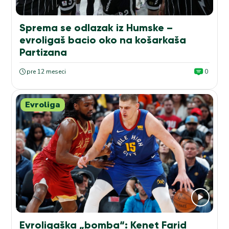
Sprema se odlazak iz Humske –
evroligaš bacio oko na košarkaša
Partizana
pre 12 meseci
0
Evroliga
Evroligaška „bomba“: Kenet Farid