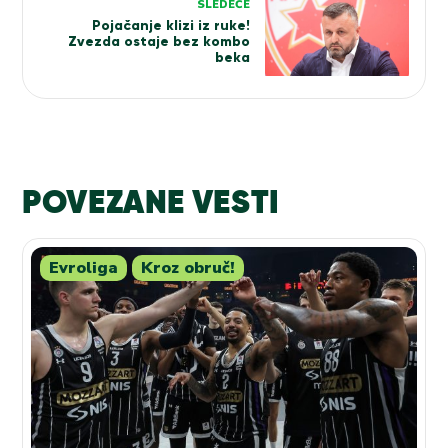
SLEDEĆE
Pojačanje klizi iz ruke!
Zvezda ostaje bez kombo
beka
POVEZANE VESTI
Evroliga
Kroz obruč!