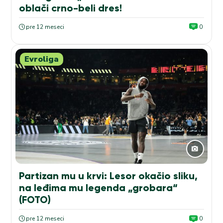
oblači crno-beli dres!
pre 12 meseci
0
Evroliga
Partizan mu u krvi: Lesor okačio sliku,
na leđima mu legenda „grobara“
(FOTO)
pre 12 meseci
0