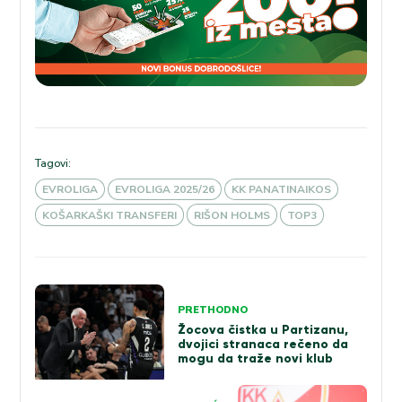
Tagovi:
EVROLIGA
EVROLIGA 2025/26
KK PANATINAIKOS
KOŠARKAŠKI TRANSFERI
RIŠON HOLMS
TOP3
Kretanje
PRETHODNO
članka
Žocova čistka u Partizanu,
dvojici stranaca rečeno da
mogu da traže novi klub