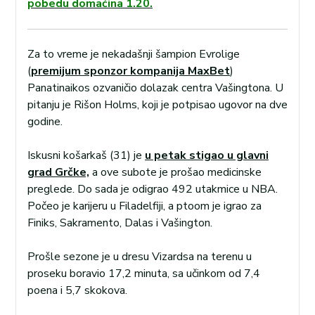
pobedu domaćina 1.20.
Za to vreme je nekadašnji šampion Evrolige
(
premijum sponzor kompanija MaxBet
)
Panatinaikos ozvaničio dolazak centra Vašingtona. U
pitanju je Rišon Holms, koji je potpisao ugovor na dve
godine.
Iskusni košarkaš (31) je
u petak stigao u glavni
grad Grčke,
a ove subote je prošao medicinske
preglede. Do sada je odigrao 492 utakmice u NBA.
Počeo je karijeru u Filadelfiji, a ptoom je igrao za
Finiks, Sakramento, Dalas i Vašington.
Prošle sezone je u dresu Vizardsa na terenu u
proseku boravio 17,2 minuta, sa učinkom od 7,4
poena i 5,7 skokova.