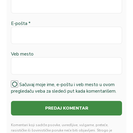
E-pošta
*
Veb mesto
Sačuvaj moje ime, e-poštu i veb mesto u ovom
pregledaču veba za sledeći put kada komentarišem.
Komentari koji sadrže psovke, uvredljive, vulgarne, preteće,
rasističke ili šovinističke poruke neće biti objavljeni. Strogo je