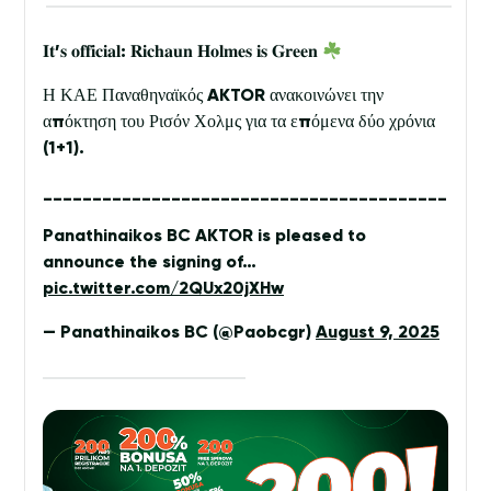
𝐈𝐭’𝐬 𝐨𝐟𝐟𝐢𝐜𝐢𝐚𝐥: 𝐑𝐢𝐜𝐡𝐚𝐮𝐧 𝐇𝐨𝐥𝐦𝐞𝐬 𝐢𝐬 𝐆𝐫𝐞𝐞𝐧
Η ΚΑΕ Παναθηναϊκός AKTOR ανακοινώνει την
απόκτηση του Ρισόν Χολμς για τα επόμενα δύο χρόνια
(1+1).
_________________________________________
Panathinaikos BC AKTOR is pleased to
announce the signing of…
pic.twitter.com/2QUx20jXHw
— Panathinaikos BC (@Paobcgr)
August 9, 2025