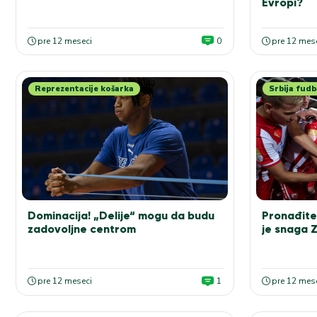
Evropi?
pre 12 meseci
0
pre 12 mes
Reprezentacije košarka
Srbija fudb
Dominacija! „Delije“ mogu da budu
Pronađite
zadovoljne centrom
je snaga 
pre 12 meseci
1
pre 12 mes