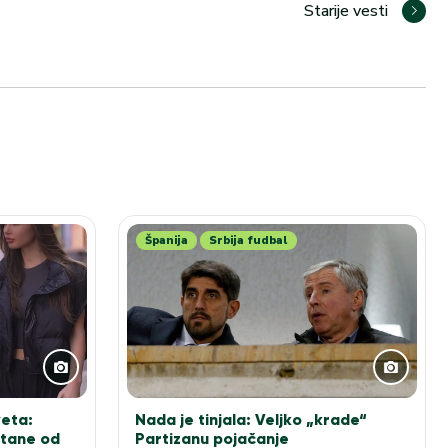
Starije vesti
Španija
Srbija fudbal
veta:
Nada je tinjala: Veljko „krade“
stane od
Partizanu pojačanje