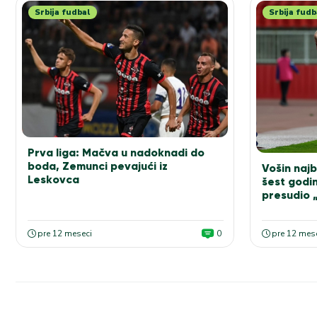
Srbija fudbal
Srbija fudb
Prva liga: Mačva u nadoknadi do
boda, Zemunci pevajući iz
Vošin najb
Leskovca
šest godi
presudio 
pre 12 meseci
0
pre 12 mes