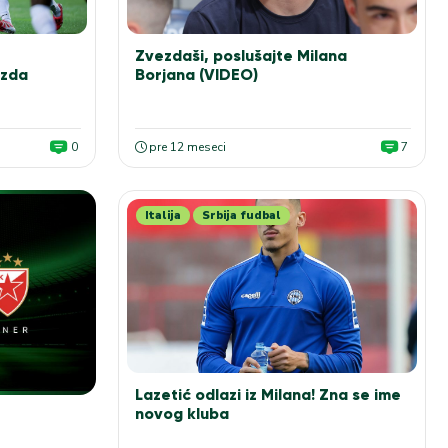
Zvezdaši, poslušajte Milana
ezda
Borjana (VIDEO)
0
pre 12 meseci
7
Italija
Srbija fudbal
Lazetić odlazi iz Milana! Zna se ime
novog kluba