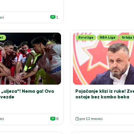
eci
1
al
Evroliga
NBA Liga
Srbija
 „uljeza“! Nema ga! Ovo
Pojačanje klizi iz ruke! Z
Zvezde
ostaje bez kombo beka
eci
6
pre 12 meseci