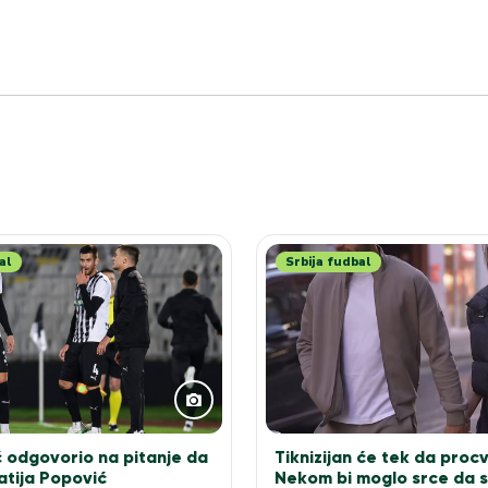
al
Srbija fudbal
ć odgovorio na pitanje da
Tiknizijan će tek da proc
Matija Popović
Nekom bi moglo srce da 