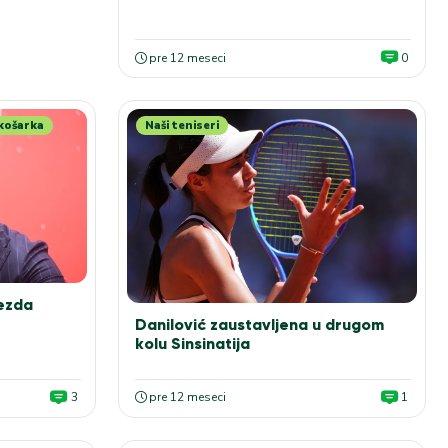
pre 12 meseci
0
 košarka
Naši teniseri
vezda
Danilović zaustavljena u drugom
kolu Sinsinatija
3
pre 12 meseci
1