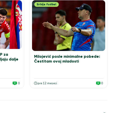
Srbija fudbal
SP za
Milojević posle minimalne pobede:
ljaju dalje
Čestitam ovoj mladosti
0
pre 12 meseci
0