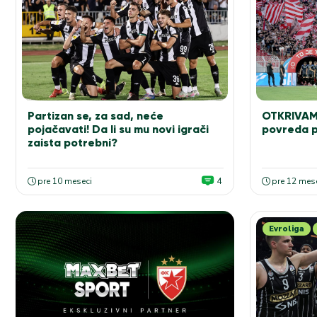
Partizan se, za sad, neće
OTKRIVAM
pojačavati! Da li su mu novi igrači
povreda p
zaista potrebni?
pre 10 meseci
4
pre 12 mes
Evroliga