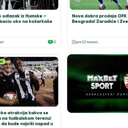
 odlazak iz Humske –
Nova dobra prodaja OFK
 bacio oko na košarkaša
Beograda! Zaradiće i Zv
eci
0
pre 12 meseci
al
ka atrakcija kakva se
a na fudbalskom terenu!
o da bude najviši napad u