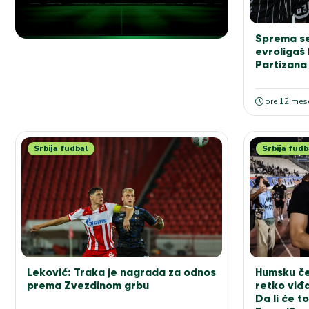
Sprema se
evroligaš
Partizana
pre 12 mes
Srbija fudbal
Srbija fudb
Leković: Traka je nagrada za odnos
Humsku če
prema Zvezdinom grbu
retko viđ
Da li će t