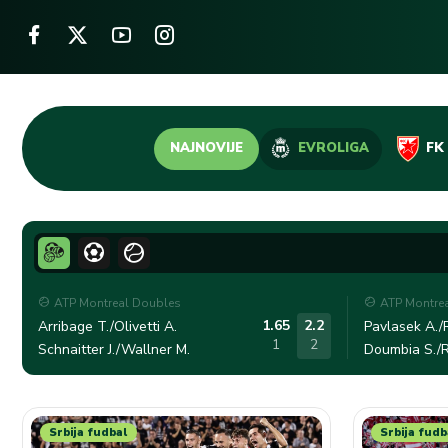
Skip
NAJNOVIJE
EVROLIGA
FK
to
content
ATP Montreal Doubles
ATP Montre
1.65
2.2
Arribage T./Olivetti A.
Pavlasek A./R
1
2
Schnaitter J./Wallner M.
Doumbia S./R
Srbija fudbal
Srbija fudb