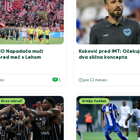
O Napadača muči
Koković pred IMT: Očeku
red meč s Lehom
dva slična koncepta
eci
1
pre 12 meseci
Kroz obruč!
Srbija fudbal