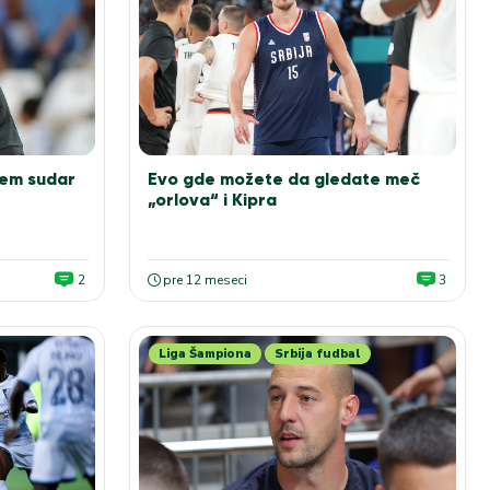
jem sudar
Evo gde možete da gledate meč
„orlova“ i Kipra
2
pre 12 meseci
3
Liga Šampiona
Srbija fudbal