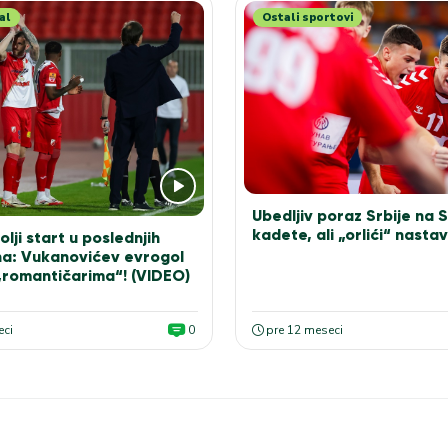
al
Ostali sportovi
Ubedljiv poraz Srbije na 
kadete, ali „orlići“ nastav
olji start u poslednjih
na: Vukanovićev evrogol
„romantičarima“! (VIDEO)
eci
0
pre 12 meseci