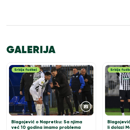
GALERIJA
Srbija fudbal
Srbija fudb
Blagojević o Napretku: Sa njima
Blagojevi
već 10 godina imamo problema
li dolazi 