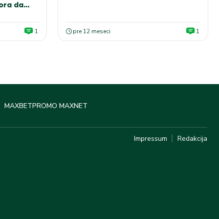
ora da
gde!
1
pre 12 meseci
1
MAXBET
PROMO MAXNET
Impressum
Redakcija