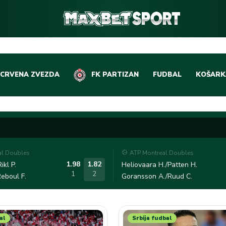
 CRVENA ZVEZDA
FK PARTIZAN
FUDBAL
KOŠARK
DOMAĆI FUDBAL
EVROLI
LIGE PETICE
ABA LIG
EVROPSKA TAKMIČE
NBA LIG
al Doubles
ATP Montreal Doubles
OSTALE LIGE
REPREZ
1.98
1.82
ikl P.
Heliovaara H./Patten H.
1
2
eboul F.
Goransson A./Ruud C.
REPREZENTATIVNI 
al
Srbija fudbal