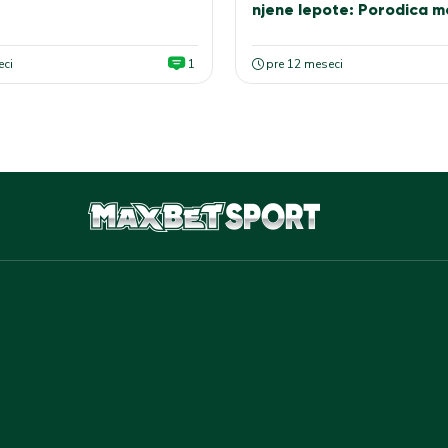
njene lepote: Porodica m
bude zajedno, nije važno 
(GALERIJA)
eci
1
pre 12 meseci