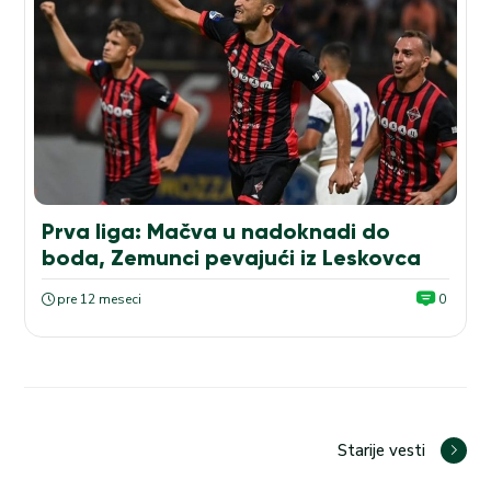
Prva liga: Mačva u nadoknadi do
boda, Zemunci pevajući iz Leskovca
pre 12 meseci
0
Starije vesti