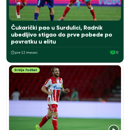
Čukarički pao u Surdulici, Radnik
ubedljivo stigao do prve pobede po
povratku u elitu
pre 12 meseci
0
Srbija fudbal