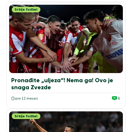
Srbija fudbal
Pronađite „uljeza“! Nema ga! Ovo je
snaga Zvezde
pre 12 meseci
6
Srbija fudbal