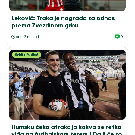
Leković: Traka je nagrada za odnos
prema Zvezdinom grbu
pre 12 meseci
0
Srbija fudbal
Humsku čeka atrakcija kakva se retko
viđa na fudbalskom terenu! Da li će to