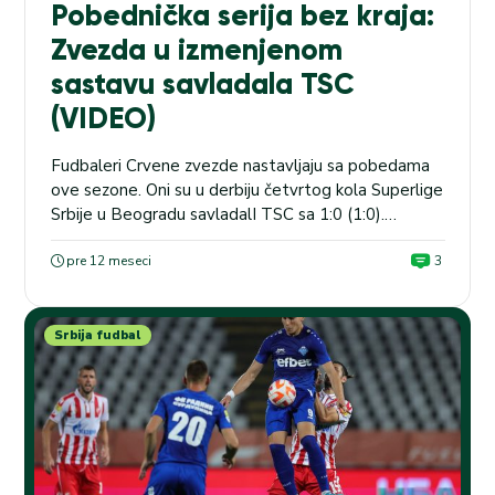
Pobednička serija bez kraja:
Zvezda u izmenjenom
sastavu savladala TSC
(VIDEO)
Fudbaleri Crvene zvezde nastavljaju sa pobedama
ove sezone. Oni su u derbiju četvrtog kola Superlige
Srbije u Beogradu savladalI TSC sa 1:0 (1:0).
ARGENTINA: Od 1:45 iza ponoći igraju Atletiko
Tukuman – Rozario sentral, a u kladionici MaxBet je
pre 12 meseci
3
kvota na pobedu gostiju 2.50. Bio je to okršaj dva
tima koji ove sezone ne znaju...
Srbija fudbal