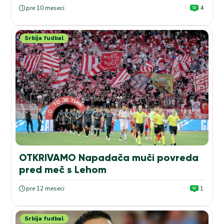
pre 10 meseci
4
Srbija fudbal
OTKRIVAMO Napadača muči povreda
pred meč s Lehom
pre 12 meseci
1
Srbija fudbal