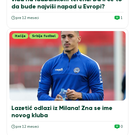
da bude najviši napad u Evropi?
pre 12 meseci
1
Italija
Srbija fudbal
Lazetić odlazi iz Milana! Zna se ime
novog kluba
pre 12 meseci
0