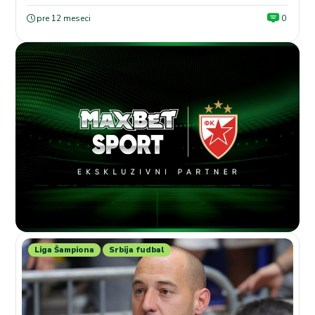
pre 12 meseci
0
Liga Šampiona
Srbija fudbal