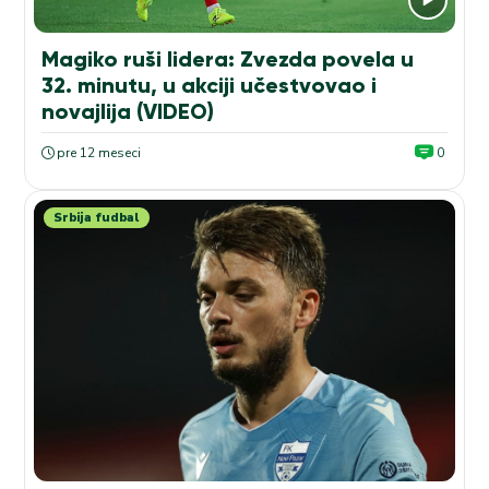
Magiko ruši lidera: Zvezda povela u
32. minutu, u akciji učestvovao i
novajlija (VIDEO)
pre 12 meseci
0
Srbija fudbal