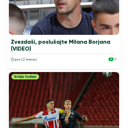
Zvezdaši, poslušajte Milana Borjana
(VIDEO)
pre 12 meseci
7
Srbija fudbal