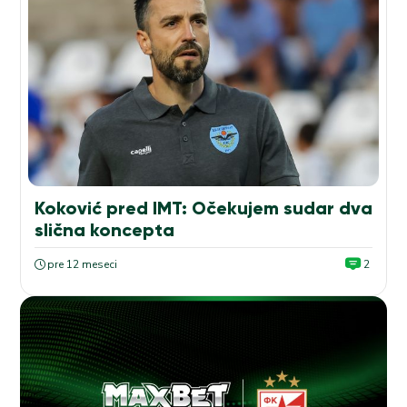
Koković pred IMT: Očekujem sudar dva
slična koncepta
pre 12 meseci
2