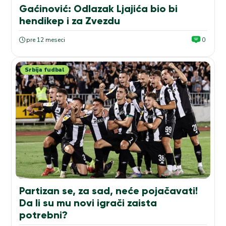
Gaćinović: Odlazak Ljajića bio bi
hendikep i za Zvezdu
pre 12 meseci
0
Srbija fudbal
Partizan se, za sad, neće pojačavati!
Da li su mu novi igrači zaista
potrebni?